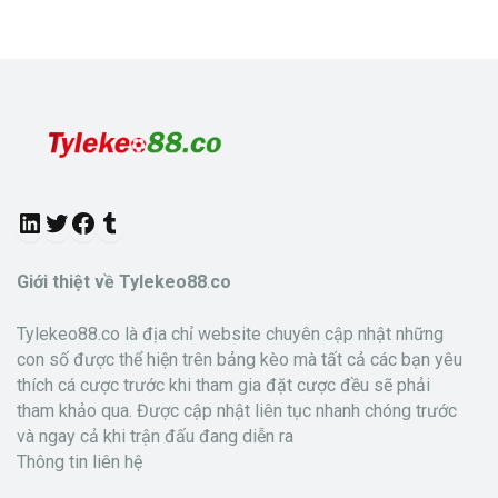
L
T
F
T
i
w
a
u
Giới thiệt về Tylekeo88
.
co
n
i
c
m
Tylekeo88.co là địa chỉ website chuyên cập nhật những
k
t
e
b
con số được thể hiện trên bảng kèo mà tất cả các bạn yêu
thích cá cược trước khi tham gia đặt cược đều sẽ phải
e
t
b
l
tham khảo qua. Được cập nhật liên tục nhanh chóng trước
d
e
o
r
và ngay cả khi trận đấu đang diễn ra
Thông tin liên hệ
I
r
o