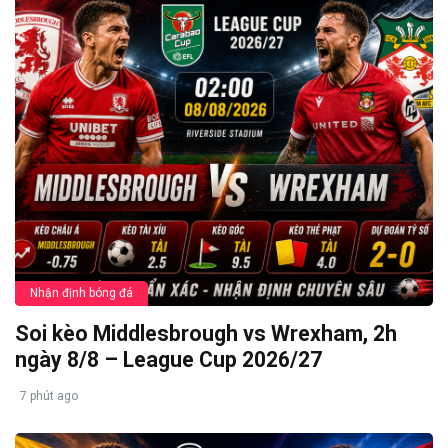
Nhận định bóng đá
Soi kèo Middlesbrough vs Wrexham, 2h
ngày 8/8 – League Cup 2026/27
7 phút ago