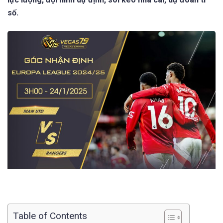
số.
Table of Contents