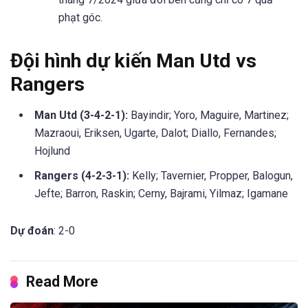
phạt góc.
Đội hình dự kiến Man Utd vs
Rangers
Man Utd (3-4-2-1):
Bayindir; Yoro, Maguire, Martinez;
Mazraoui, Eriksen, Ugarte, Dalot; Diallo, Fernandes;
Hojlund
Rangers (4-2-3-1):
Kelly; Tavernier, Propper, Balogun,
Jefte; Barron, Raskin; Cerny, Bajrami, Yilmaz; Igamane
Dự đoán
: 2-0
Read More