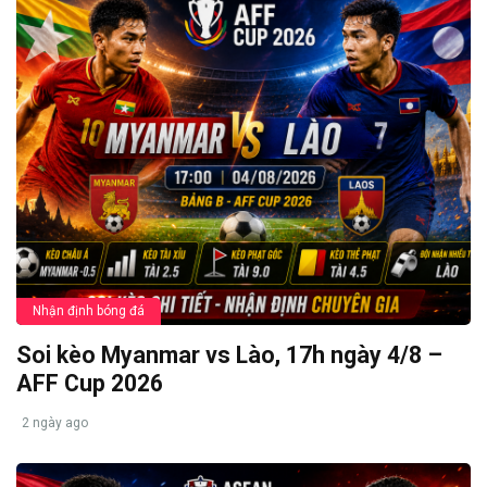
Nhận định bóng đá
Soi kèo Myanmar vs Lào, 17h ngày 4/8 –
AFF Cup 2026
2 ngày ago