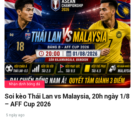
Nhận định bóng đá
Soi kèo Thái Lan vs Malaysia, 20h ngày 1/8
– AFF Cup 2026
5 ngày ago