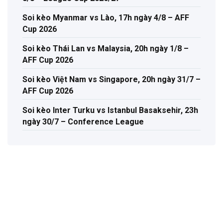
Soi kèo Myanmar vs Lào, 17h ngày 4/8 – AFF
Cup 2026
Soi kèo Thái Lan vs Malaysia, 20h ngày 1/8 –
AFF Cup 2026
Soi kèo Việt Nam vs Singapore, 20h ngày 31/7 –
AFF Cup 2026
Soi kèo Inter Turku vs Istanbul Basaksehir, 23h
ngày 30/7 – Conference League