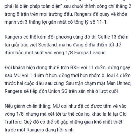
phải là biện pháp toàn diện” sau chuỗi thành công chỉ thắng 2
trong 8 trận trên mọi trường đấu, Rangers đã quay về khỏe
mạnh với 3 thắng lợi gần nhất có tổng tỷ số 11-1.
Rangers có thể kém đối phương cùng đô thị Celtic 13 điểm
tại giải trác việt Scotland, mà họ đang ở địa điểm tốt để
đảm bảo một suất vào vòng 1/8 Europa League.
Đội khách hiện đứng thứ 8 trên BXH với 11 điểm, đứng ngay
sau MU với 1 điểm ít hơn, đồng thời hơn nhóm bị loại 4 điểm
trước hai cuộc đấu sau cùng. Sau trận chạm mặt Man United,
Rangers sẽ tiếp đón Union SG trên sân nhà ở lượt cuối.
Nếu giành chiến thắng, MU coi như đã có được tấm vé vào
vòng 1/8, nhưng mà xét tới tư thế của họ, khác lạ là tại Old
Trafford, Quỷ đỏ có thể sẽ gặp những gian khổ nhất thiết
trước một Rangers đang hồi sinh.