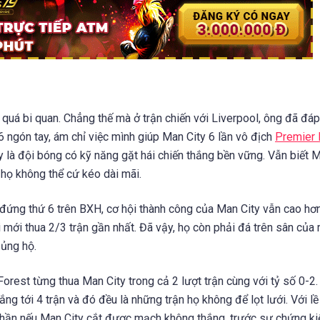
 quá bi quan. Chẳng thế mà ở trận chiến với Liverpool, ông đã đá
 ngón tay, ám chỉ việc mình giúp Man City 6 lần vô địch
Premier
y là đội bóng có kỹ năng gặt hái chiến thắng bền vững. Vẫn biết 
họ không thể cứ kéo dài mãi.
đứng thứ 6 trên BXH, cơ hội thành công của Man City vẫn cao hơn
i mới thua 2/3 trận gần nhất. Đã vậy, họ còn phải đá trên sân củ
 ủng hộ.
orest từng thua Man City trong cả 2 lượt trận cùng với tỷ số 0-2.
g tới 4 trận và đó đều là những trận họ không để lọt lưới. Với lề
thần nếu Man City cắt được mạch không thắng, trước sự chứng ki