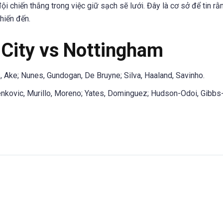
 chiến thắng trong việc giữ sạch sẽ lưới. Đây là cơ sở để tin rằ
hiến đến.
 City vs Nottingham
s, Ake; Nunes, Gundogan, De Bruyne; Silva, Haaland, Savinho.
lenkovic, Murillo, Moreno; Yates, Dominguez; Hudson-Odoi, Gibbs