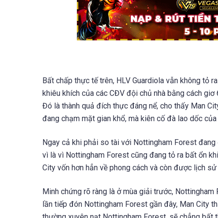
Bất chấp thực tế trên, HLV Guardiola vẫn không tỏ ra
khiêu khích của các CĐV đội chủ nhà bằng cách giơ 6
Đó là thành quả đích thực đáng nể, cho thấy Man Cit
đang chạm mặt gian khổ, mà kiên cố đà lao dốc của 
Ngay cả khi phải so tài với Nottingham Forest đang 
vì là vì Nottingham Forest cũng đang tỏ ra bất ổn kh
City vốn hơn hẳn về phong cách và còn được lịch sử
Minh chứng rõ ràng là ở mùa giải trước, Nottingham F
lần tiếp đón Nottingham Forest gần đây, Man City thắn
thường xuyên nạt Nottingham Forest, sẽ chẳng bất 