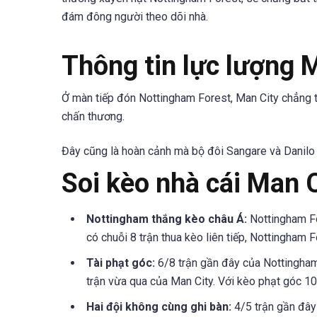
đám đông người theo dõi nhà.
Thông tin lực lượng 
Ở màn tiếp đón Nottingham Forest, Man City chẳng t
chấn thương.
Đây cũng là hoàn cảnh mà bộ đôi Sangare và Danilo
Soi kèo nhà cái Man 
Nottingham thắng kèo châu Á:
Nottingham Fo
có chuỗi 8 trận thua kèo liên tiếp, Nottingham F
Tài phạt góc:
6/8 trận gần đây của Nottingham 
trận vừa qua của Man City. Với kèo phạt góc 10.
Hai đội không cùng ghi bàn:
4/5 trận gần đây