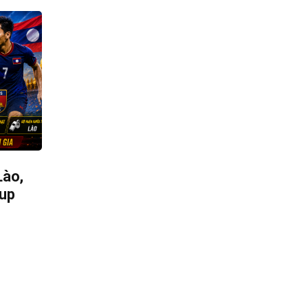
Lào,
Cup