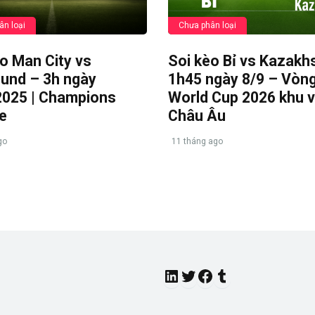
ân loại
Chưa phân loại
o Man City vs
Soi kèo Bỉ vs Kazakh
und – 3h ngày
1h45 ngày 8/9 – Vòng
2025 | Champions
World Cup 2026 khu 
e
Châu Âu
go
11 tháng ago
L
T
F
T
i
w
a
u