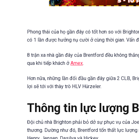
Phong thái của họ gần đây có tốt hơn so với Brighton
có 1 lần được hưởng nụ cười ở cùng thời gian. Vấn đ
8 trận xa nhà gần đây của Brentford đều không thắng
qua khi tiếp khách ở
Amex
.
Hơn nữa, những lần đối đầu gần đây giữa 2 CLB, Brig
lợi sẽ tới với thày trò HLV Hürzeler.
Thông tin lực lượng 
Đội chủ nhà Brighton phải bỏ dở sự phục vụ của Jo
thương. Dường như đó, Brentford tổn thất lực lượn
Henry, Jensen, Dasilva và Hickey.