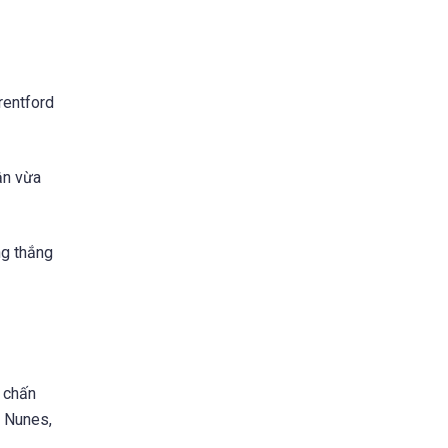
rentford
ận vừa
ng thắng
 chấn
o Nunes,