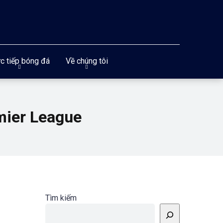
c tiếp bóng đá
Về chúng tôi
mier League
Tìm kiếm