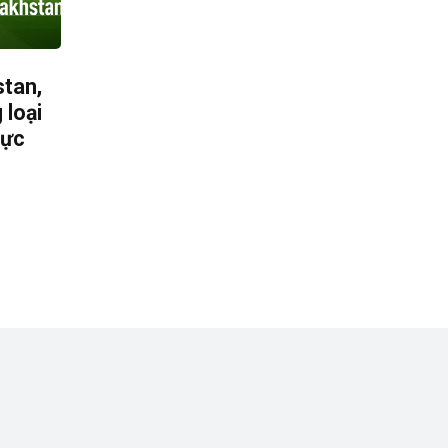
stan,
 loại
vực