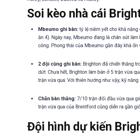
Soi kèo nhà cái Brigh
Mbeumo ghi bàn:
tỷ lệ niêm yết cho khả năng
ăn 4). Ngày nay, Mbeumo đang là chân sút làm 
công. Phong thái của Mbeumo gần đây khá ổn vớ
2 đội cùng ghi bàn:
Brighton đã chiến thắng tr
dứt. Chưa hết, Brighton làm bàn ở 5 trận vừa q
trận vừa qua. Với thiên hướng như vậy, kỹ năn
Chẵn bàn thắng:
7/10 trận đối đầu vừa qua gi
trận vừa qua của Brentford cũng diễn ra gần gi
Đội hình dự kiến Brig