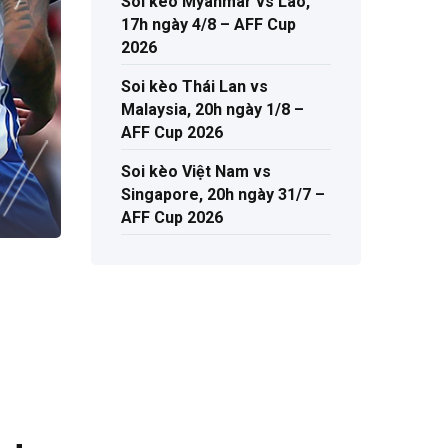
Soi kèo Myanmar vs Lào,
17h ngày 4/8 – AFF Cup
2026
Soi kèo Thái Lan vs
Malaysia, 20h ngày 1/8 –
AFF Cup 2026
Soi kèo Việt Nam vs
Singapore, 20h ngày 31/7 –
AFF Cup 2026