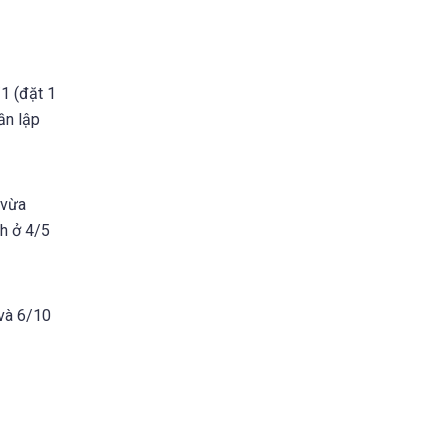
/1 (đặt 1
ần lập
 vừa
ch ở 4/5
 và 6/10