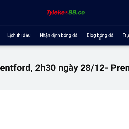
Lịch thi đấu
Nhận định bóng đá
Blog bóng đá
Trự
rentford, 2h30 ngày 28/12- Pre