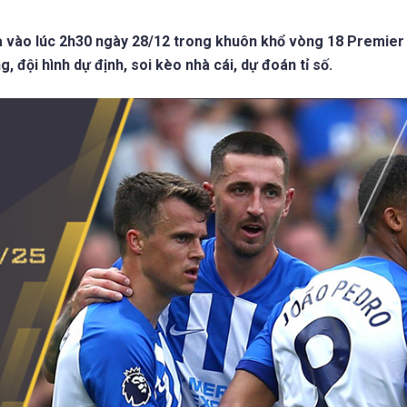
ra vào lúc 2h30 ngày 28/12 trong khuôn khổ vòng 18 Premie
, đội hình dự định, soi kèo nhà cái, dự đoán tỉ số.