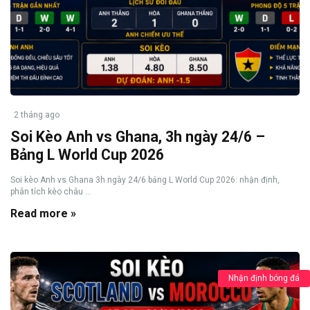
2 tháng ago
Soi Kèo Anh vs Ghana, 3h ngày 24/6 –
Bảng L World Cup 2026
Soi kèo Anh vs Ghana 3h ngày 24/6 bảng L World Cup 2026: nhận định,
phân tích kèo châu ...
Read more »
Nhận định bóng đá