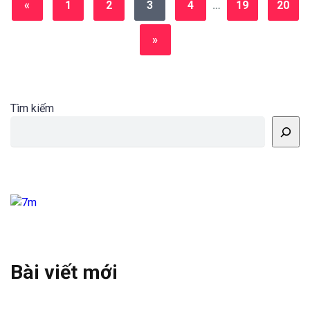
«
1
2
3
4
…
19
20
»
Tìm kiếm
Bài viết mới