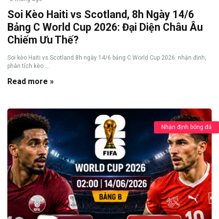
Soi Kèo Haiti vs Scotland, 8h Ngày 14/6
Bảng C World Cup 2026: Đại Diện Châu Âu
Chiếm Ưu Thế?
Soi kèo Haiti vs Scotland 8h ngày 14/6 bảng C World Cup 2026: nhận định,
phân tích kèo ...
Read more »
Nhận định bóng đá