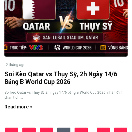
2 tháng ago
Soi Kèo Qatar vs Thụy Sỹ, 2h Ngày 14/6
Bảng B World Cup 2026
Soi kèo Qatar vs Thụy Sỹ 2h ngày 14/6 bảng B World Cup 2026: nhận định,
phân tích ...
Read more »