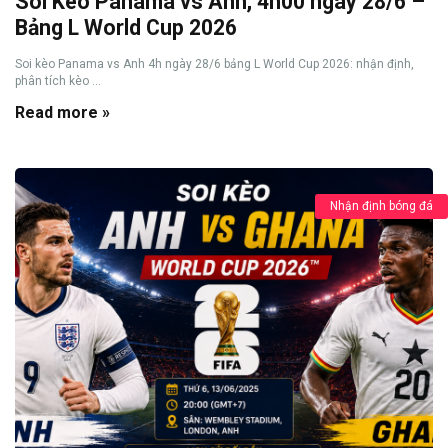
Soi Kèo Panama vs Anh, 4h00 ngày 28/6 –
Bảng L World Cup 2026
Soi kèo Panama vs Anh 4h ngày 28/6 bảng L World Cup 2026: nhận định,
phân tích kèo ...
Read more »
Nhận định bóng đá