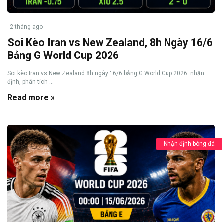
2 tháng ago
Soi Kèo Iran vs New Zealand, 8h Ngày 16/6
Bảng G World Cup 2026
Soi kèo Iran vs New Zealand 8h ngày 16/6 bảng G World Cup 2026: nhận
định, phân tích ...
Read more »
Nhận định bóng đá