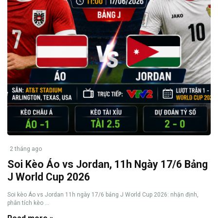
2 tháng ago
Soi Kèo Áo vs Jordan, 11h Ngày 17/6 Bảng
J World Cup 2026
Soi kèo Áo vs Jordan 11h ngày 17/6 bảng J World Cup 2026: nhận định,
phân tích kèo ...