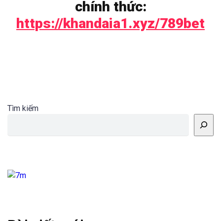
chính thức:
https://khandaia1.xyz/789bet
Tìm kiếm