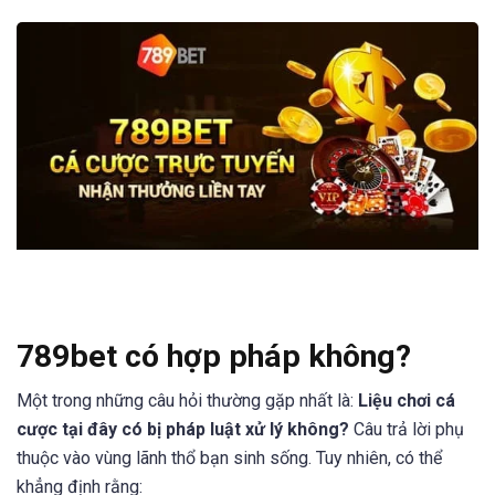
789bet có hợp pháp không?
Một trong những câu hỏi thường gặp nhất là:
Liệu chơi cá
cược tại đây có bị pháp luật xử lý không?
Câu trả lời phụ
thuộc vào vùng lãnh thổ bạn sinh sống. Tuy nhiên, có thể
khẳng định rằng: