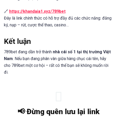
🔗
https://khandaia1.xyz/789bet
Đây là link chính thức có hỗ trợ đầy đủ các chức năng: đăng
ký, nạp – rút, cược thể thao, casino…
Kết luận
789bet đang dần trở thành
nhà cái số 1 tại thị trường Việt
Nam
. Nếu bạn đang phân vân giữa hàng chục cái tên, hãy
cho 789bet một cơ hội – rất có thể bạn sẽ không muốn rời
đi.
📢 Đừng quên lưu lại link