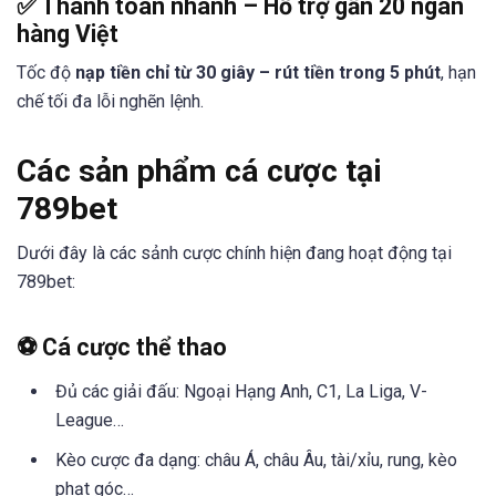
✅ Thanh toán nhanh – Hỗ trợ gần 20 ngân
hàng Việt
Tốc độ
nạp tiền chỉ từ 30 giây – rút tiền trong 5 phút
, hạn
chế tối đa lỗi nghẽn lệnh.
Các sản phẩm cá cược tại
789bet
Dưới đây là các sảnh cược chính hiện đang hoạt động tại
789bet:
⚽ Cá cược thể thao
Đủ các giải đấu: Ngoại Hạng Anh, C1, La Liga, V-
League…
Kèo cược đa dạng: châu Á, châu Âu, tài/xỉu, rung, kèo
phạt góc…