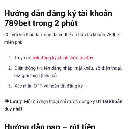
Hướng dẫn đăng ký tài khoản
789bet trong 2 phút
Chỉ với vài thao tác, bạn đã có thể sở hữu tài khoản 789bet
miễn phí:
Truy cập
link đăng ký chính thức tại đây
Điền thông tin: tên đăng nhập, mật khẩu, số điện thoại,
mã giới thiệu (nếu có)
Xác nhận OTP và hoàn tất đăng ký
🎁
Lưu ý:
Mỗi số điện thoại chỉ được đăng ký
01 tài khoản
duy nhất
.
Hướng dẫn nạp – rút tiền