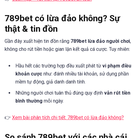
789bet có lừa đảo không? Sự
thật & tin đồn
Gần đây xuất hiện tin đồn rằng
789bet lừa đảo người chơi
,
không cho rút tiền hoặc gian lận kết quả cá cược. Tuy nhiên:
Hầu hết các trường hợp đều xuất phát từ
vi phạm điều
khoản cược
như: đánh nhiều tài khoản, sử dụng phần
mềm tự động, giả danh danh tính.
Những người chơi tuân thủ đúng quy định
vẫn rút tiền
bình thường
mỗi ngày.
👉
Xem bài phân tích chi tiết: 789bet có lừa đảo không?
So sánh 789bet với các nhà cái